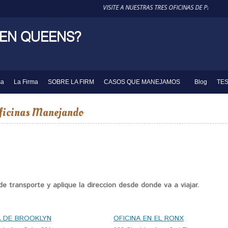
VISITE A NUESTRAS TRES OFICINAS DE PERSON
 EN QUEENS?
sa
La Firma
SOBRE LA FIRM
CASOS QUE MANEJAMOS
Blog
TE
 oficinas Manejando
de transporte y aplique la direccion desde donde va a viajar.
A DE BROOKLYN
OFICINA EN EL RONX