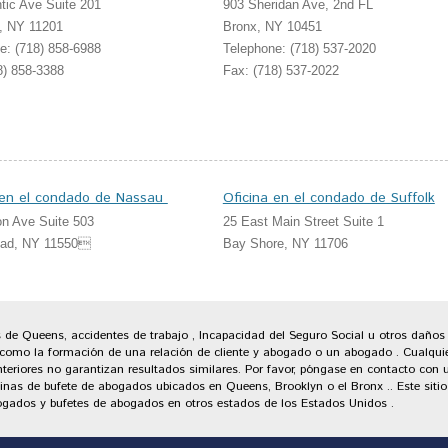
ntic Ave Suite 201
903 Sheridan Ave, 2nd FL
, NY 11201
Bronx, NY 10451
e: (718) 858-6988
Telephone: (718) 537-2020
8) 858-3388
Fax: (718) 537-2022
 en el condado de Nassau
Oficina en el condado de Suffolk
on Ave Suite 503
25 East Main Street Suite 1
ad, NY 11550
Bay Shore, NY 11706
 de Queens, accidentes de trabajo , Incapacidad del Seguro Social u otros daños
i como la formación de una relación de cliente y abogado o un abogado . Cualqu
 anteriores no garantizan resultados similares. Por favor, póngase en contacto c
inas de bufete de abogados ubicados en Queens, Brooklyn o el Bronx .. Este sitio w
ogados y bufetes de abogados en otros estados de los Estados Unidos .