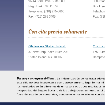
96-14 63rd Drive Suite 500
308 Atla
Rego Park, NY 11374
Brooklyn
Telephone: (718) 275-3660
Telephon
Fax: (718) 275-3405
Fax: (71
Con cita previa solamente
Oficina en Staten Island
Oficina
37 New Dorp Plaza Suite 202
175 Fult
Staten Island, NY 10306
Hempste
Descargo de responsabilidad
: La indemnización de los trabajadores
este sitio no debe interpretarse como asesoramiento legal formal n
los resultados serán diferentes de un caso a otro . Los resultados
Incapacidad del Seguro Social o de los trabajadores en nuestras ofic
fuera del estado de Nueva York, aunque tenemos relaciones con ab